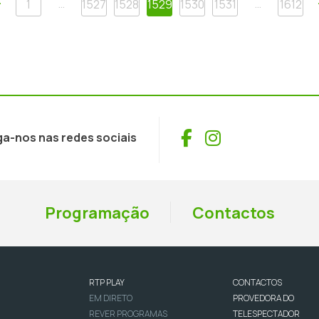
Anterior
…
…
1
1527
1528
1529
1530
1531
1612
Facebook
Instagram
ga-nos nas redes sociais
Programação
Contactos
RTP PLAY
CONTACTOS
EM DIRETO
PROVEDORA DO
REVER PROGRAMAS
TELESPECTADOR