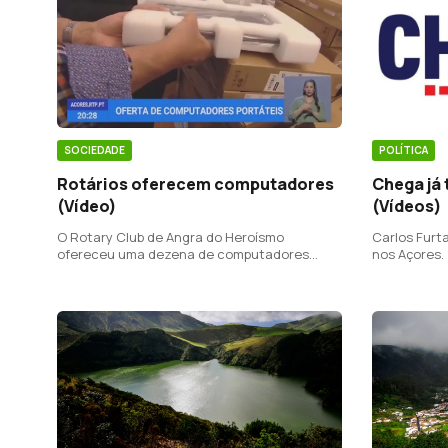
POLÍTICA
SOCIEDADE
Chega já
Rotários oferecem computadores
(Vídeos)
(Vídeo)
Carlos Furta
O Rotary Club de Angra do Heroísmo
nos Açores.
ofereceu uma dezena de computadores
portáteis à Irmandade de Nossa Senhora do
Livramento.