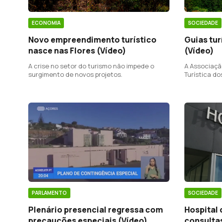
ECONOMIA
SOCIEDADE
Novo empreendimento turístico
Guias tur
nasce nas Flores (Vídeo)
(Vídeo)
A crise no setor do turismo não impede o
A Associaçã
surgimento de novos projetos.
Turística d
criar apoios
PARLAMENTO
SOCIEDADE
Plenário presencial regressa com
Hospital 
precauções especiais (Vídeo)
consultas