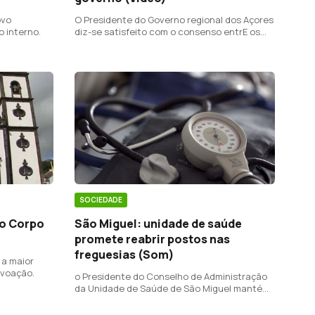
ovo
O Presidente do Governo regional dos Açores
 interno.
diz-se satisfeito com o consenso entrE os
partidos sobre a necessidade de
reestruturar a Sata.
SOCIEDADE
São Miguel: unidade de saúde
do Corpo
promete reabrir postos nas
freguesias (Som)
 a maior
ovoação.
o Presidente do Conselho de Administração
da Unidade de Saúde de São Miguel mantém
a intenção de reabrir o posto de saúde de
São Vicente Ferreira a 22 de Junho.