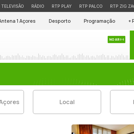
TELEVISÃO
RÁDIO
RTP PLAY
RTP PALCO
RTP ZIG ZA
Antena 1 Açores
Desporto
Programação
+ 
NO AR
 Açores
Local