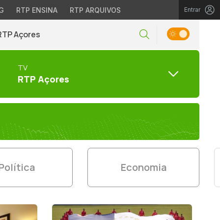
G
RTP ENSINA
RTP ARQUIVOS
Entrar
RTP Açores
TV
RTP Açores
Política
Economia