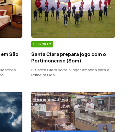
DESPORTO
Santa Clara prepara jogo com o
r em São
Portimonense (Som)
O Santa Clara volta a jogar amanhã para a
 ligações
Primeira Liga.
te.