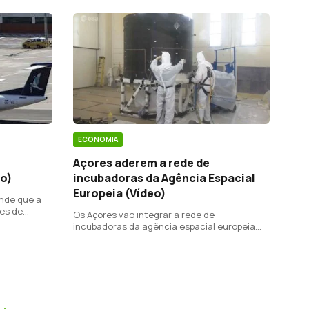
ECONOMIA
Açores aderem a rede de
incubadoras da Agência Espacial
eo)
Europeia (Vídeo)
nde que a
ões de
Os Açores vão integrar a rede de
ropeia para
incubadoras da agência espacial europeia
em Portugal.