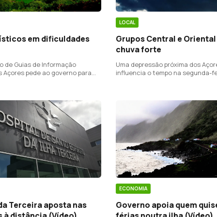
LOCAL
ísticos em dificuldades
Grupos Central e Orienta
chuva forte
o de Guias de Informação
Uma depressão próxima dos Açor
os Açores pede ao governo para
influencia o tempo na segunda-fe
 para estes profissionais.
ECONOMIA
Governo apoia quem quis
da Terceira aposta nas
férias noutra ilha (Vídeo)
 à distância (Vídeo)