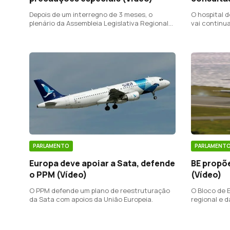
Depois de um interregno de 3 meses, o
O hospital d
plenário da Assembleia Legislativa Regional
vai continua
volta a reunir presencialmente na próxima
semana.
PARLAMENTO
PARLAMENT
Europa deve apoiar a Sata, defende
BE propõe
o PPM (Vídeo)
(Vídeo)
O PPM defende um plano de reestruturação
O Bloco de 
da Sata com apoios da União Europeia.
regional e 
solução para