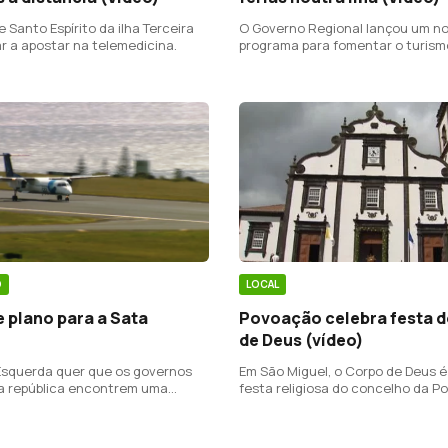
O Governo Regional lançou um n
e Santo Espírito da ilha Terceira
programa para fomentar o turismo
r a apostar na telemedicina.
O
LOCAL
 plano para a Sata
Povoação celebra festa 
de Deus (vídeo)
Esquerda quer que os governos
Em São Miguel, o Corpo de Deus é
da república encontrem uma
festa religiosa do concelho da P
 salvar a Sata.