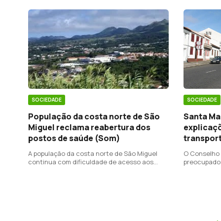
SOCIEDADE
SOCIEDADE
Santa Mar
População da costa norte de São
explicaçõ
Miguel reclama reabertura dos
transport
postos de saúde (Som)
O Conselho 
A população da costa norte de São Miguel
preocupado
continua com dificuldade de acesso aos
acessibilid
serviços de saúde.