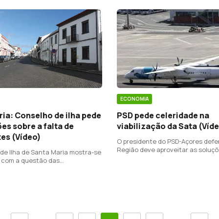
ECONOMIA
ia: Conselho de ilha pede
PSD pede celeridade na
es sobre a falta de
viabilização da Sata (Víd
es (Vídeo)
O presidente do PSD-Açores defe
Região deve aproveitar as soluç
de Ilha de Santa Maria mostra-se
exceção admitidas pela União Eu
 com a questão das
reestruturar a Sata.
ades aéreas e marítimas.