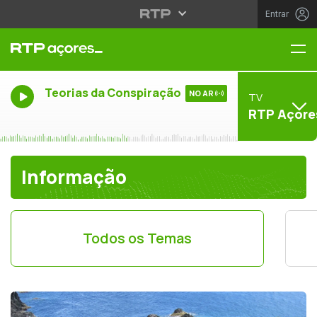
Entrar
Me
Teorias da Conspiração
NO AR
TV
RTP Açore
Informação
Todos os Temas