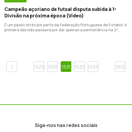
Campeão açoriano de futsal disputa subida à 1ª
Divisão na próxima época (Vídeo)
É um passo atrás por parte da Federação Portuguesa de Futebol. A
primeira decisão passava por dar apenas a permanência na 2ª
Divisão ao vencedor da Série Açores.
Anterior
…
…
1
1529
1530
1531
1532
1533
1612
Siga-nos nas redes sociais