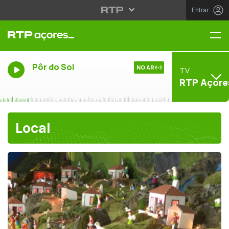
Entrar
Me
Pôr do Sol
NO AR
TV
RTP Açore
Local