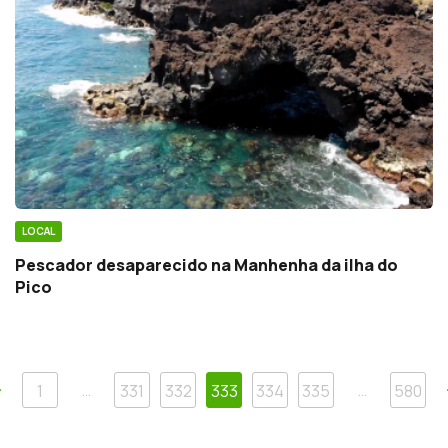
LOCAL
Pescador desaparecido na Manhenha da ilha do
Pico
Anterior
…
…
1
331
332
333
334
335
580