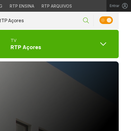
G
RTP ENSINA
RTP ARQUIVOS
Entrar
RTP Açores
TV
RTP Açores