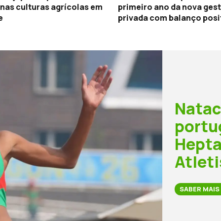
nas culturas agrícolas em
primeiro ano da nova ges
e
privada com balanço posi
Natac
portu
Hepta
Atlet
SABER MAIS