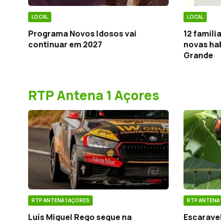
LOCAL
LOCAL
Programa Novos Idosos vai
12 famíl
continuar em 2027
novas hab
Grande
RTP Antena 1 Açores
RTP ANTENA 1 AÇORES
RTP ANTENA 
Luís Miguel Rego segue na
Escarave