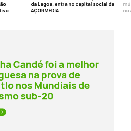
tão
da Lagoa, entra no capital social da
mús
tivo
AÇORMEDIA
no 
ha Candé foi a melhor
guesa na prova de
tlo nos Mundiais de
ismo sub-20