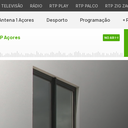
TELEVISÃO
RÁDIO
RTP PLAY
RTP PALCO
RTP ZIG ZA
Antena 1 Açores
Desporto
Programação
+ 
TP Açores
NO AR