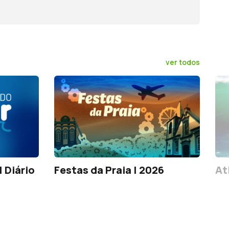
ver todos
 Diário
Festas da Praia | 2026
At