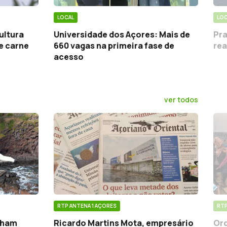
LOCAL
LOC
ultura
Universidade dos Açores: Mais de
Pra
e carne
660 vagas na primeira fase de
rea
acesso
ver todos
RTP ANTENA 1 AÇORES
RTP
cham
Ricardo Martins Mota, empresário
Orq