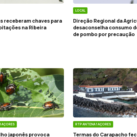
LOCAL
ias receberam chaves para
Direção Regional da Agric
itações na Ribeira
desaconselha consumo d
de pombo por precaução
1 AÇORES
RTP ANTENA 1 AÇORES
lho japonês provoca
Termas do Carapacho fe