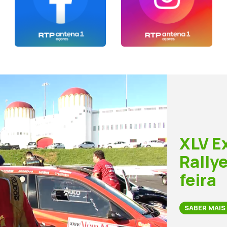
XLV E
Rally
feira
SABER MAIS