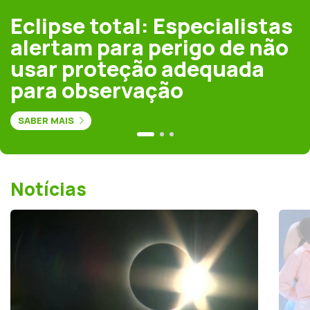
Eclipse total: Especialistas
alertam para perigo de não
usar proteção adequada
para observação
SABER MAIS
Notícias