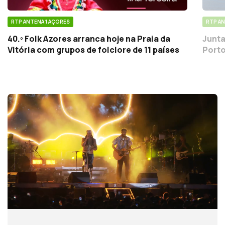
RTP ANTENA 1 AÇORES
RTP AN
40.º Folk Azores arranca hoje na Praia da
Junta
Vitória com grupos de folclore de 11 países
Porto