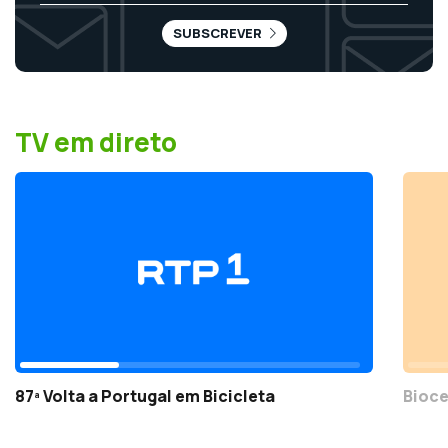
SUBSCREVER
TV em direto
87ª Volta a Portugal em Bicicleta
Bioce