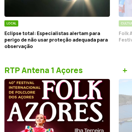
LOCAL
CULTU
Eclipse total: Especialistas alertam para
Folk 
perigo de não usar proteção adequada para
Festi
observação
+
RTP Antena 1 Açores