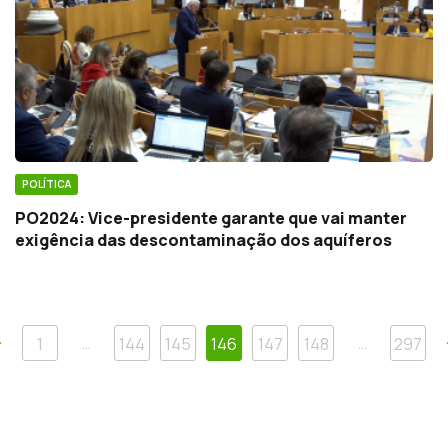
POLÍTICA
PO2024: Vice-presidente garante que vai manter
exigência das descontaminação dos aquíferos
Anterior
…
…
1
144
145
146
147
148
297