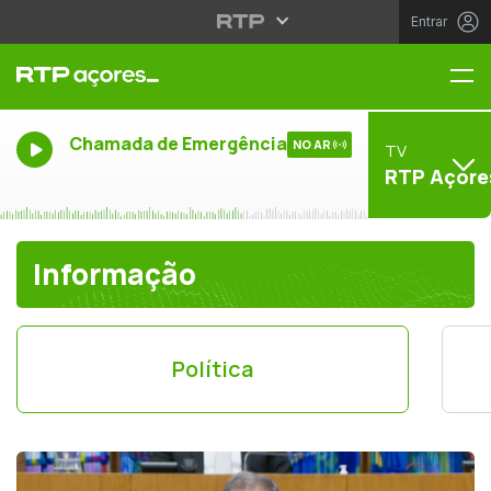
Entrar
Me
Chamada de Emergência
NO AR
TV
RTP Açore
Informação
Política