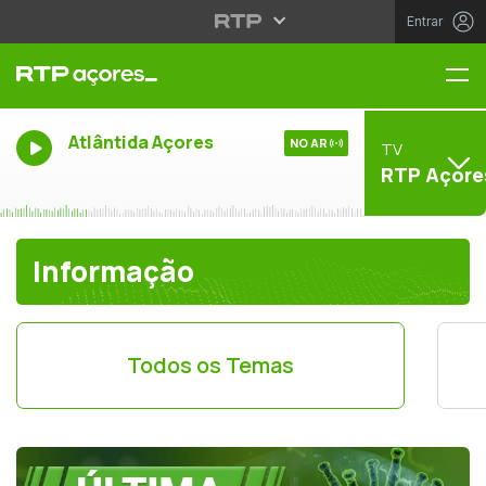
Entrar
Me
Atlântida Açores
NO AR
TV
RTP Açore
Informação
Todos os Temas