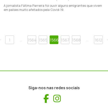
A jornalista Fátima Parreira foi ouvir alguns emigrantes que vivem
em países muito afetados pela Covid-19.
Anterior
…
…
1
1564
1565
1566
1567
1568
1612
Siga-nos nas redes sociais
Facebook
Instagram