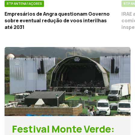
RTP ANTENA 1 AÇORES
RTP AN
Empresários de Angra questionam Governo
IRAE 
sobre eventual redução de voos interilhas
comid
até 2031
inspe
Festival Monte Verde: