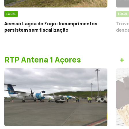
LOCAL
LOCAL
Acesso Lagoa do Fogo: Incumprimentos
Trovo
persistem sem fiscalização
desca
+
RTP Antena 1 Açores