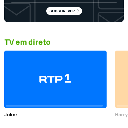
SUBSCREVER
TV em direto
Joker
Harry