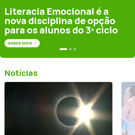
Literacia Emocional é a
nova disciplina de opção
para os alunos do 3º ciclo
SABER MAIS
Notícias