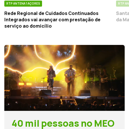
RTP ANTENA 1 AÇORES
RTP AN
Rede Regional de Cuidados Continuados
Santa
Integrados vai avançar com prestação de
da Ma
serviço ao domicílio
40 mil pessoas no MEO