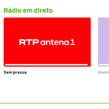
Rádio em direto
Sem pressa
Manh