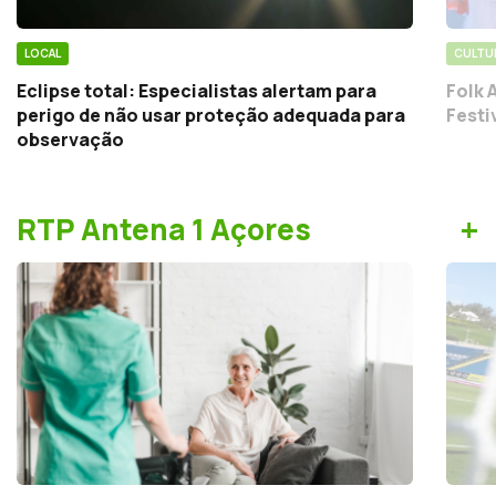
LOCAL
CULTU
Eclipse total: Especialistas alertam para
Folk 
perigo de não usar proteção adequada para
Festi
observação
+
RTP Antena 1 Açores