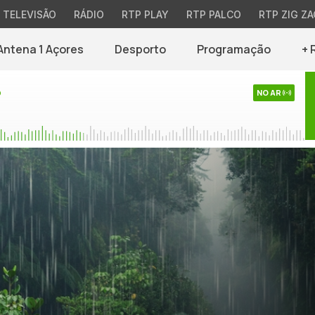
TELEVISÃO
RÁDIO
RTP PLAY
RTP PALCO
RTP ZIG ZA
Antena 1 Açores
Desporto
Programação
+ 
o
NO AR