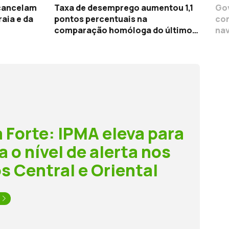
pontos percentuais na
con
comparação homóloga do último
nav
trimestre
Co
 Forte: IPMA eleva para
a o nível de alerta nos
s Central e Oriental