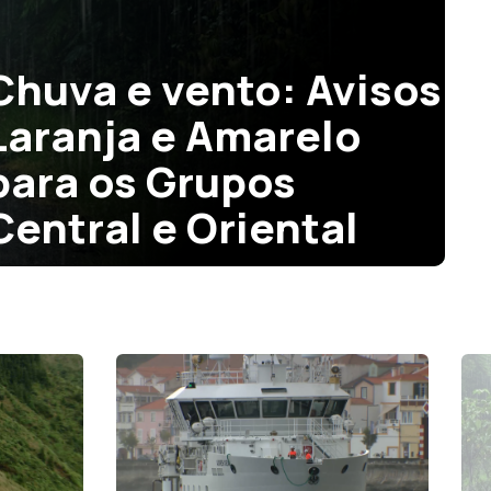
Previsões de mau
tempo cancelam
programa das Festas
da Praia e da Semana
do Mar