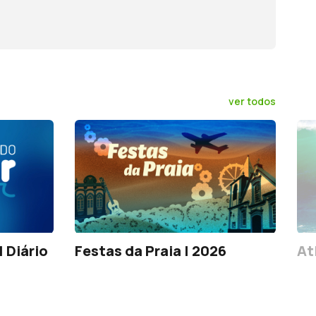
ver todos
 Diário
Festas da Praia | 2026
At