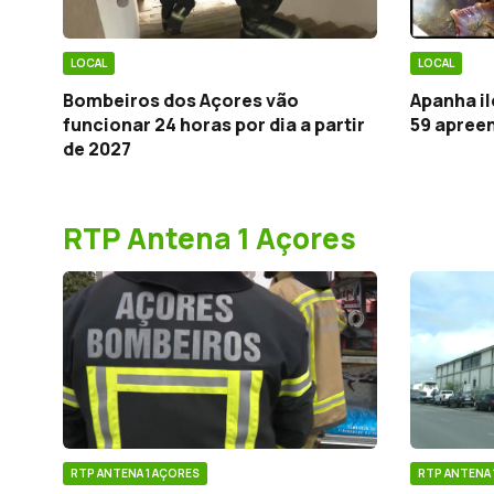
LOCAL
LOCAL
Bombeiros dos Açores vão
Apanha il
funcionar 24 horas por dia a partir
59 apree
de 2027
RTP Antena 1 Açores
RTP ANTENA 1 AÇORES
RTP ANTENA 
Secções de bombeiros nos Açores
Entrepost