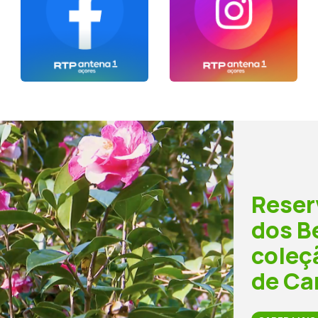
Reser
dos B
coleç
de Ca
SABER MAIS