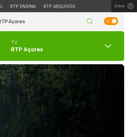
G
RTP ENSINA
RTP ARQUIVOS
Entrar
RTP Açores
TV
RTP Açores