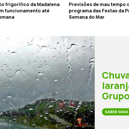
em funcionamento até
programa das Festas da Praia e da
semana
Semana do Mar
Chuva
laranj
Grupo
SABER MAIS