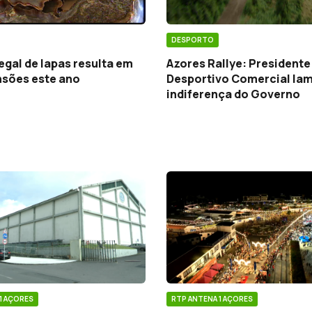
DESPORTO
egal de lapas resulta em
Azores Rallye: President
nsões este ano
Desportivo Comercial la
indiferença do Governo
1 AÇORES
RTP ANTENA 1 AÇORES
o frigorífico da Madalena
Previsões de mau tempo 