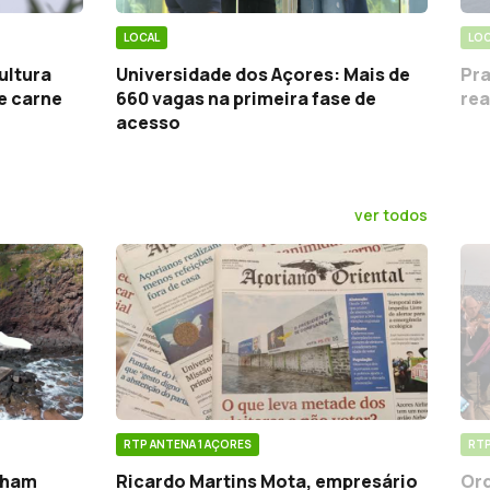
LOCAL
LOC
ultura
Universidade dos Açores: Mais de
Pra
e carne
660 vagas na primeira fase de
rea
acesso
ver todos
RTP ANTENA 1 AÇORES
RTP
cham
Ricardo Martins Mota, empresário
Orq