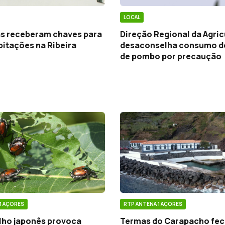
LOCAL
ias receberam chaves para
Direção Regional da Agric
itações na Ribeira
desaconselha consumo d
de pombo por precaução
1 AÇORES
RTP ANTENA 1 AÇORES
lho japonês provoca
Termas do Carapacho fe