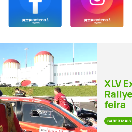
XLV E
Rally
feira
SABER MAIS