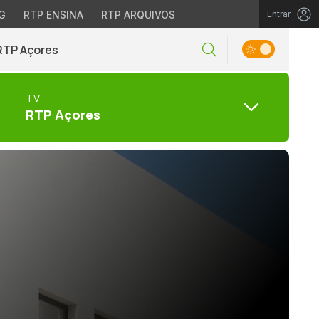
G
RTP ENSINA
RTP ARQUIVOS
Entrar
RTP Açores
TV
RTP Açores