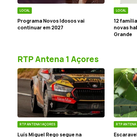
LOCAL
LOCAL
Programa Novos Idosos vai
12 famíl
continuar em 2027
novas hab
Grande
RTP Antena 1 Açores
RTP ANTENA 1 AÇORES
RTP ANTENA 
Luís Miguel Rego segue na
Escarave