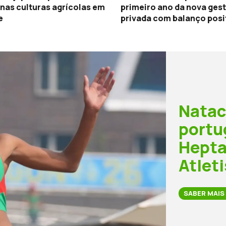
nas culturas agrícolas em
primeiro ano da nova ges
e
privada com balanço posi
Natac
portu
Hepta
Atlet
SABER MAIS