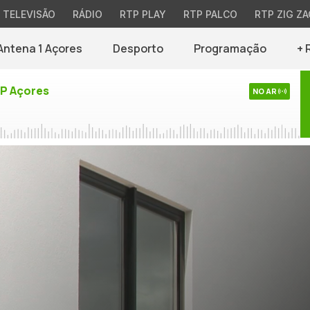
TELEVISÃO
RÁDIO
RTP PLAY
RTP PALCO
RTP ZIG ZA
Antena 1 Açores
Desporto
Programação
+ 
TP Açores
NO AR