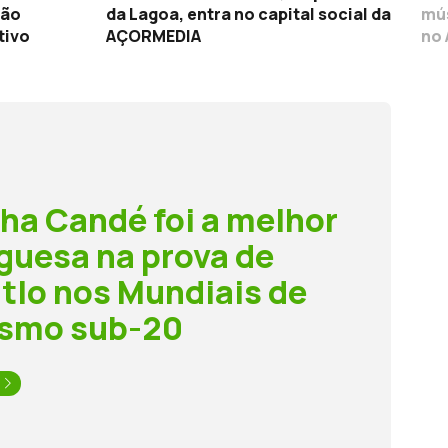
tão
da Lagoa, entra no capital social da
mús
tivo
AÇORMEDIA
no 
ha Candé foi a melhor
guesa na prova de
tlo nos Mundiais de
ismo sub-20