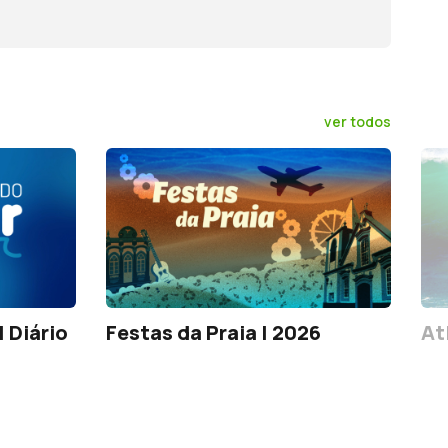
ver todos
 Diário
Festas da Praia | 2026
At