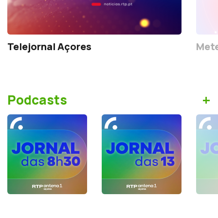
Telejornal Açores
Mete
+
Podcasts