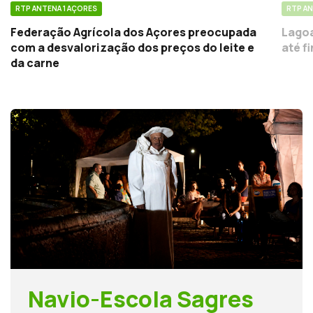
RTP ANTENA 1 AÇORES
RTP AN
Federação Agrícola dos Açores preocupada
Lagoa
com a desvalorização dos preços do leite e
até f
da carne
Navio-Escola Sagres