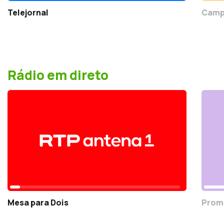
Telejornal
Campe
Rádio em direto
Mesa para Dois
Prom