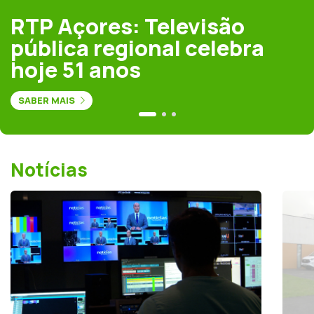
RTP Açores: Televisão
pública regional celebra
hoje 51 anos
SABER MAIS
Notícias