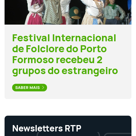
Festival Internacional
de Folclore do Porto
Formoso recebeu 2
grupos do estrangeiro
SABER MAIS
Newsletters RTP