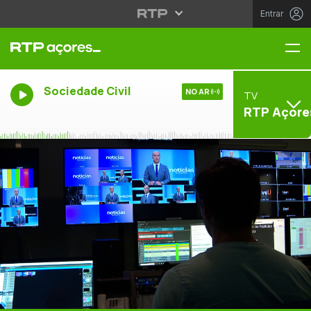
Entrar
Me
Sociedade Civil
NO AR
TV
RTP Açore