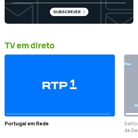
SUBSCREVER
TV em direto
Portugal em Rede
Salto
de De