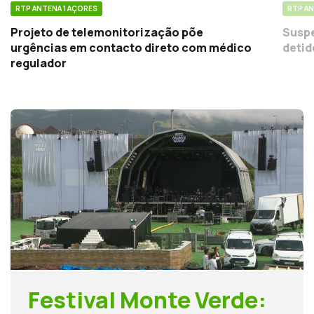
RTP ANTENA 1 AÇORES
RTP AN
Projeto de telemonitorização põe
Suspe
urgências em contacto direto com médico
detid
regulador
Festival Monte Verde: