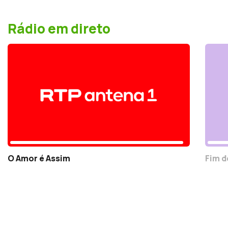
Rádio em direto
O Amor é Assim
Fim d