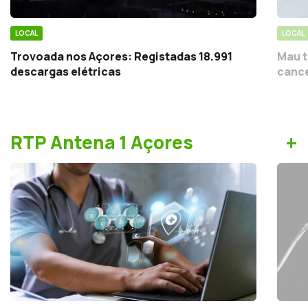
LOCAL
LOCAL
Trovoada nos Açores: Registadas 18.991
Mau t
descargas elétricas
cance
+
RTP Antena 1 Açores