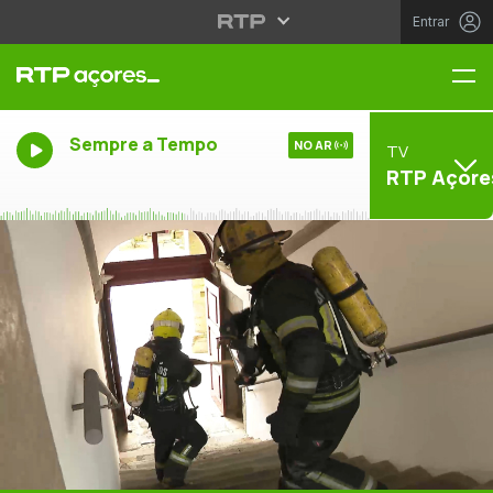
Entrar
Me
Sempre a Tempo
NO AR
TV
RTP Açore