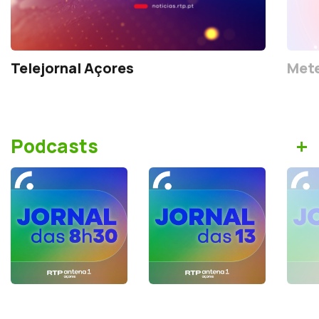
Telejornal Açores
Mete
+
Podcasts