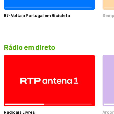
87ª Volta a Portugal em Bicicleta
Semp
Rádio em direto
Radicais Livres
Argo