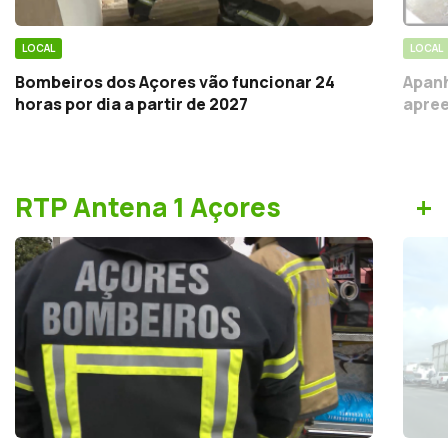
LOCAL
LOCAL
Bombeiros dos Açores vão funcionar 24
Apanh
horas por dia a partir de 2027
apree
+
RTP Antena 1 Açores