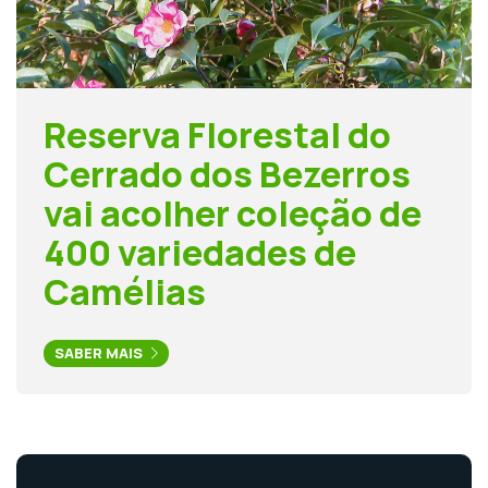
Reserva Florestal do
Cerrado dos Bezerros
vai acolher coleção de
400 variedades de
Camélias
SABER MAIS