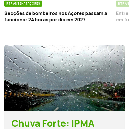
RTP ANTENA 1 AÇORES
RTP AN
Secções de bombeiros nos Açores passam a
Entre
funcionar 24 horas por dia em 2027
em fu
Chuva Forte: IPMA