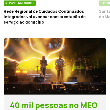
RTP ANTENA 1 AÇORES
RTP AN
Rede Regional de Cuidados Continuados
Santa
Integrados vai avançar com prestação de
da Ma
serviço ao domicílio
40 mil pessoas no MEO