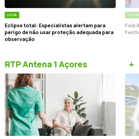
LOCAL
CULTU
Eclipse total: Especialistas alertam para
Folk 
perigo de não usar proteção adequada para
Festi
observação
+
RTP Antena 1 Açores