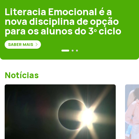
Literacia Emocional é a
nova disciplina de opção
para os alunos do 3º ciclo
SABER MAIS
Notícias