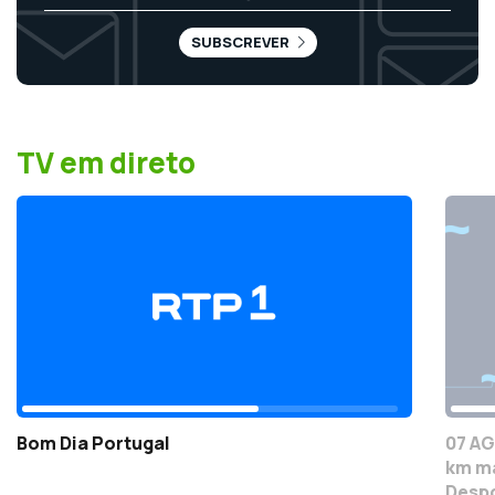
SUBSCREVER
TV em direto
Bom Dia Portugal
07 AG
km ma
Despo