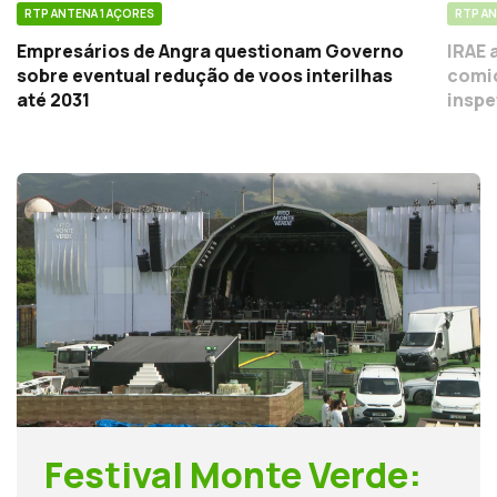
RTP ANTENA 1 AÇORES
RTP AN
Empresários de Angra questionam Governo
IRAE 
sobre eventual redução de voos interilhas
comid
até 2031
inspe
Festival Monte Verde: