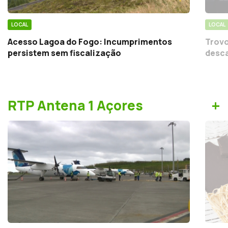
LOCAL
LOCAL
Acesso Lagoa do Fogo: Incumprimentos
Trovo
persistem sem fiscalização
desca
+
RTP Antena 1 Açores