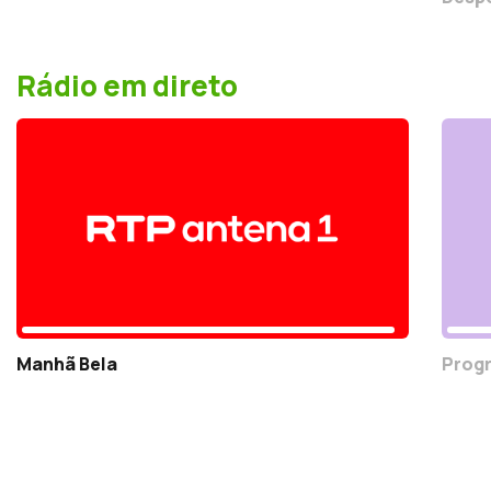
Rádio em direto
Manhã Bela
Progr