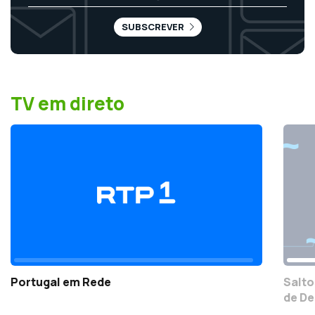
SUBSCREVER
TV em direto
Portugal em Rede
Salto
de De