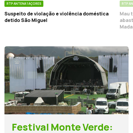
RTP ANTENA 1 AÇORES
RTP AN
Suspeito de violação e violência doméstica
Mau t
detido São Miguel
abast
Mada
Festival Monte Verde: