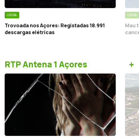
LOCAL
LOCAL
Trovoada nos Açores: Registadas 18.991
Mau t
descargas elétricas
cance
+
RTP Antena 1 Açores