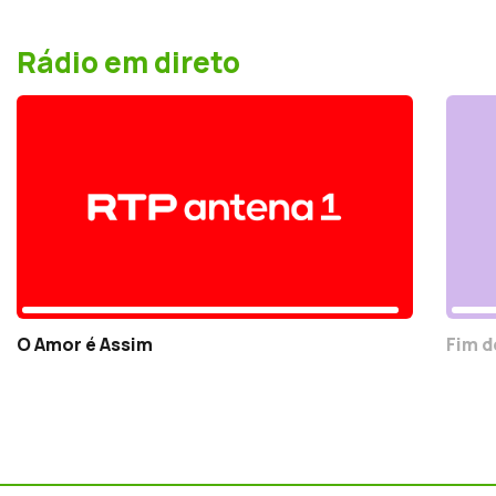
Rádio em direto
O Amor é Assim
Fim d