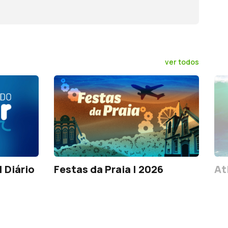
ver todos
 Diário
Festas da Praia | 2026
At