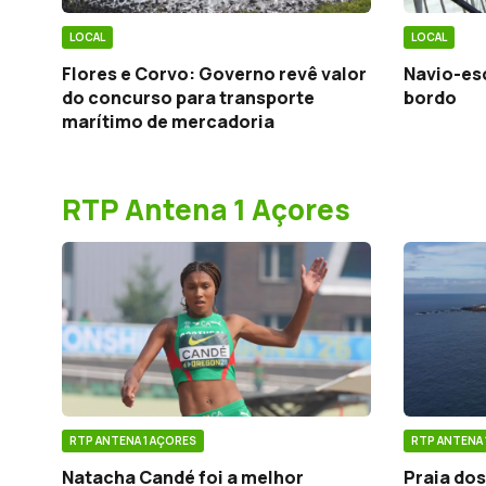
LOCAL
LOCAL
Flores e Corvo: Governo revê valor
Navio-es
do concurso para transporte
bordo
marítimo de mercadoria
RTP Antena 1 Açores
RTP ANTENA 1 AÇORES
RTP ANTENA 
Natacha Candé foi a melhor
Praia dos