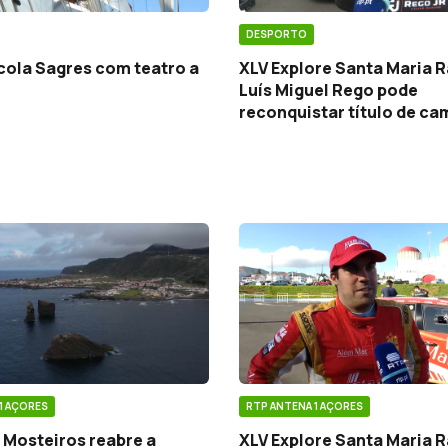
DESPORTO
cola Sagres com teatro a
XLV Explore Santa Maria R
Luís Miguel Rego pode
reconquistar título de c
regional
1 AÇORES
RTP ANTENA 1 AÇORES
 Mosteiros reabre a
XLV Explore Santa Maria R