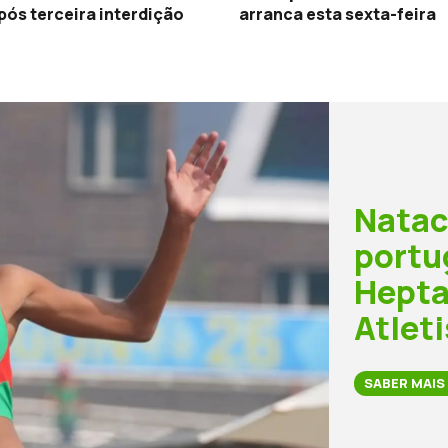
ós terceira interdição
arranca esta sexta-feira
Natac
portu
Hepta
Atlet
SABER MAIS