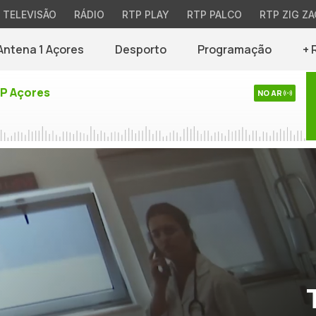
TELEVISÃO
RÁDIO
RTP PLAY
RTP PALCO
RTP ZIG ZA
Antena 1 Açores
Desporto
Programação
+ 
TP Açores
NO AR