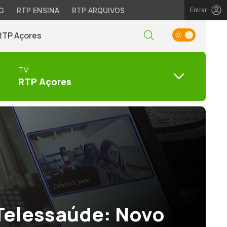
G
RTP ENSINA
RTP ARQUIVOS
Entrar
RTP Açores
TV
RTP Açores
Telessaúde: Novo