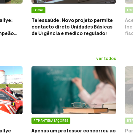
LOCAL
LOC
allye:
Telessaúde: Novo projeto permite
Ace
contacto direto Unidades Básicas
In
ampeão
de Urgência e médico regulador
fis
ver todos
RTP ANTENA 1 AÇORES
RTP
allye
Apenas um professor concorreu ao
Par