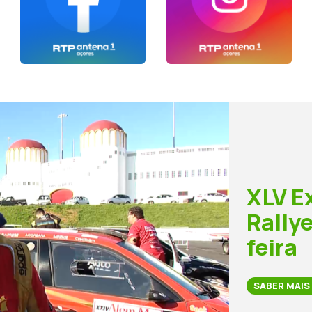
XLV E
Rally
feira
SABER MAIS