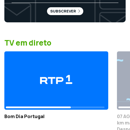
SUBSCREVER
TV em direto
Bom Dia Portugal
07 AG
km ma
Despo