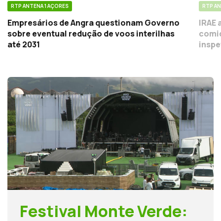
RTP ANTENA 1 AÇORES
RTP AN
Empresários de Angra questionam Governo
IRAE 
sobre eventual redução de voos interilhas
comid
até 2031
inspe
Festival Monte Verde: