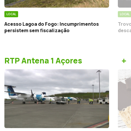
LOCAL
LOCAL
Acesso Lagoa do Fogo: Incumprimentos
Trovo
persistem sem fiscalização
desca
+
RTP Antena 1 Açores