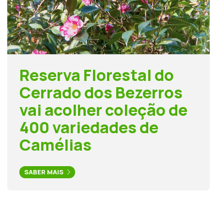
Reserva Florestal do
Cerrado dos Bezerros
vai acolher coleção de
400 variedades de
Camélias
SABER MAIS