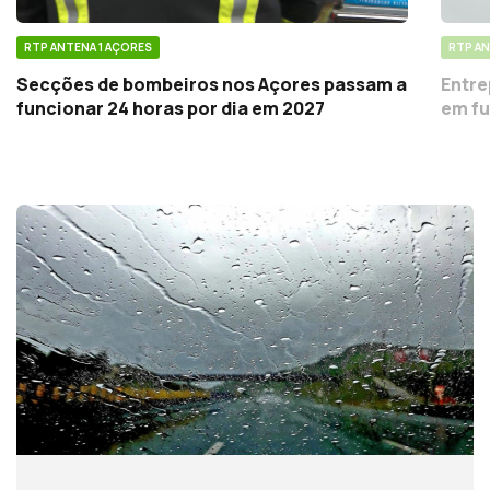
RTP ANTENA 1 AÇORES
RTP AN
Secções de bombeiros nos Açores passam a
Entre
funcionar 24 horas por dia em 2027
em fu