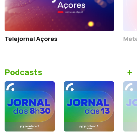
Telejornal Açores
Mete
+
Podcasts