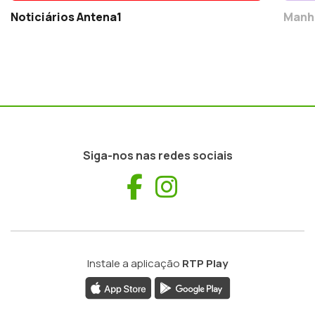
Noticiários Antena1
Manh
Siga-nos nas redes sociais
Facebook
Instagram
Instale a aplicação
RTP Play