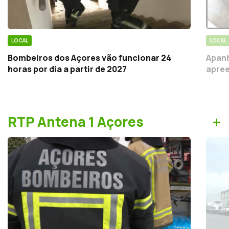
LOCAL
LOCAL
Bombeiros dos Açores vão funcionar 24
Apanh
horas por dia a partir de 2027
apree
+
RTP Antena 1 Açores