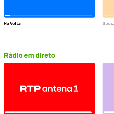
Há Volta
Sousa
Rádio em direto