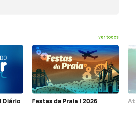
ver todos
 Diário
Festas da Praia | 2026
At