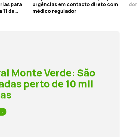
rias para
urgências em contacto direto com
dom
 11 de
médico regulador
val Monte Verde: São
adas perto de 10 mil
oas