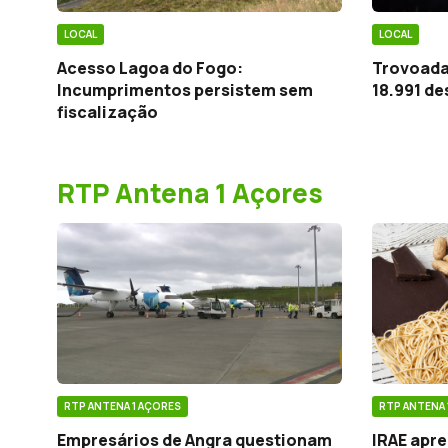
LOCAL
LOCAL
Acesso Lagoa do Fogo:
Trovoada
Incumprimentos persistem sem
18.991 de
fiscalização
RTP Antena 1 Açores
RTP ANTENA 1 AÇORES
RTP ANTENA 
Empresários de Angra questionam
IRAE apr