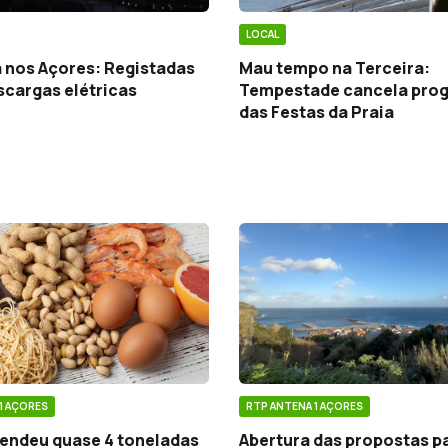
LOCAL
 nos Açores: Registadas
Mau tempo na Terceira:
scargas elétricas
Tempestade cancela pro
das Festas da Praia
1 AÇORES
RTP ANTENA 1 AÇORES
eendeu quase 4 toneladas
Abertura das propostas p