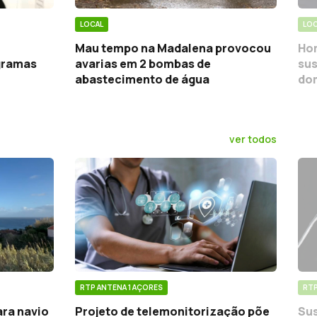
LOCAL
LOC
Mau tempo na Madalena provocou
Hom
gramas
avarias em 2 bombas de
sus
abastecimento de água
do
ver todos
RTP ANTENA 1 AÇORES
RTP
ara navio
Projeto de telemonitorização põe
Sus