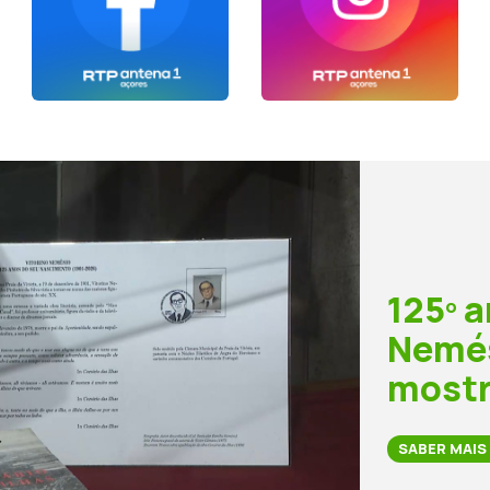
125º a
Nemés
mostr
SABER MAIS