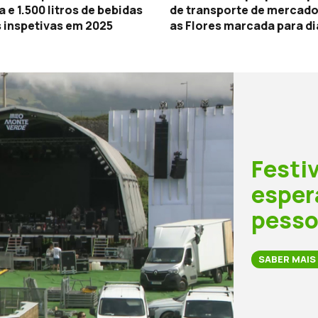
 e 1.500 litros de bebidas
de transporte de mercado
 inspetivas em 2025
as Flores marcada para dia
agosto
Festi
esper
pess
SABER MAIS