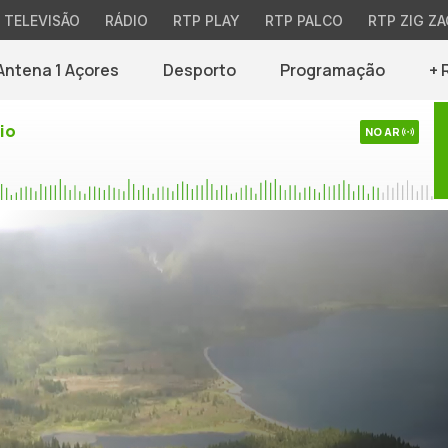
TELEVISÃO
RÁDIO
RTP PLAY
RTP PALCO
RTP ZIG ZA
Antena 1 Açores
Desporto
Programação
+ 
io
NO AR