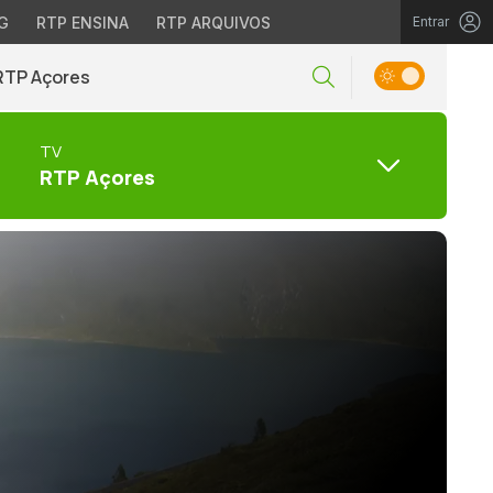
G
RTP ENSINA
RTP ARQUIVOS
Entrar
RTP Açores
TV
RTP Açores