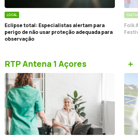
LOCAL
CULTU
Eclipse total: Especialistas alertam para
Folk 
perigo de não usar proteção adequada para
Festi
observação
+
RTP Antena 1 Açores