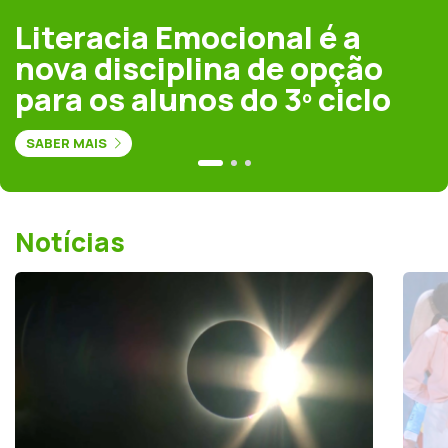
Literacia Emocional é a
nova disciplina de opção
para os alunos do 3º ciclo
SABER MAIS
Notícias