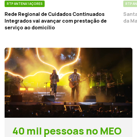
RTP ANTENA 1 AÇORES
RTP AN
Rede Regional de Cuidados Continuados
Santa
Integrados vai avançar com prestação de
da Ma
serviço ao domicílio
40 mil pessoas no MEO