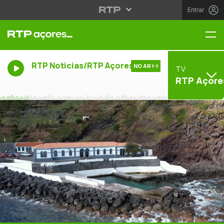
Entrar
Me
RTP Noticias/RTP Açores
NO AR
TV
RTP Açore