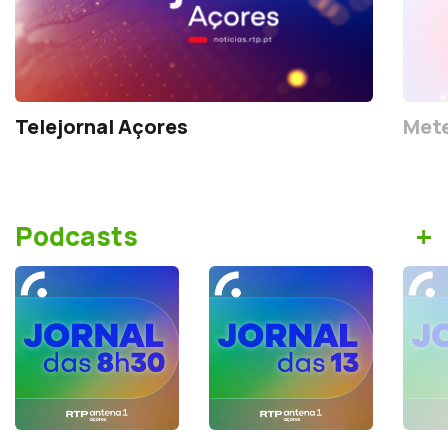
Telejornal Açores
Mete
+
Podcasts