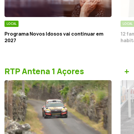
LOCAL
LOCAL
Programa Novos Idosos vai continuar em
12 fa
2027
habit
+
RTP Antena 1 Açores