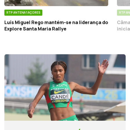
RTP ANTENA 1 AÇORES
RTP AN
Luís Miguel Rego mantém-se na liderança do
Câmar
Explore Santa Maria Rallye
inici