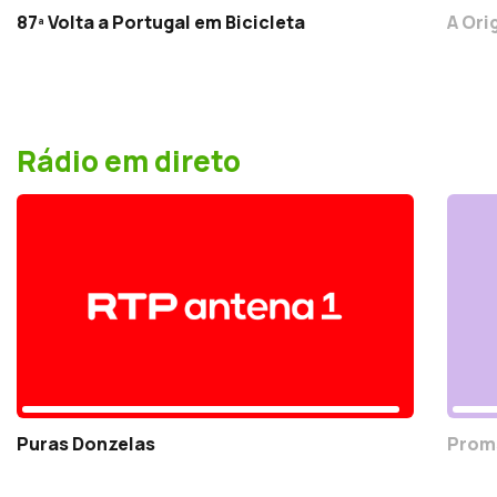
87ª Volta a Portugal em Bicicleta
A Ori
Rádio em direto
Puras Donzelas
Prom