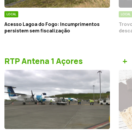
LOCAL
LOCAL
Acesso Lagoa do Fogo: Incumprimentos
Trovo
persistem sem fiscalização
desca
+
RTP Antena 1 Açores