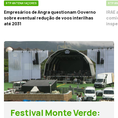
RTP ANTENA 1 AÇORES
RTP AN
Empresários de Angra questionam Governo
IRAE 
sobre eventual redução de voos interilhas
comid
até 2031
inspe
Festival Monte Verde: