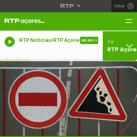
Entrar
Me
RTP Noticias/RTP Açores
NO AR
TV
RTP Açore