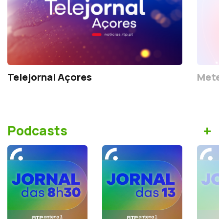
Telejornal Açores
Mete
+
Podcasts