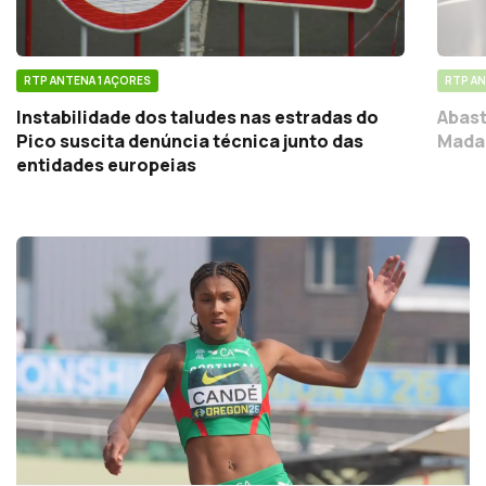
RTP ANTENA 1 AÇORES
RTP AN
Instabilidade dos taludes nas estradas do
Abast
Pico suscita denúncia técnica junto das
Madal
entidades europeias