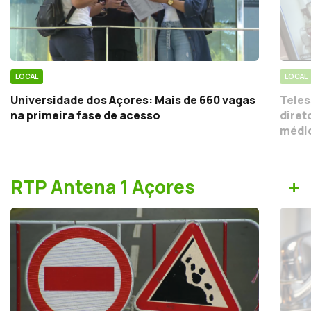
LOCAL
LOCAL
Universidade dos Açores: Mais de 660 vagas
Teles
na primeira fase de acesso
diret
médic
+
RTP Antena 1 Açores