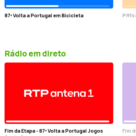
87ª Volta a Portugal em Bicicleta
Pfffi
Rádio em direto
Fim da Etapa - 87ª Volta a Portugal Jogos
Fim d