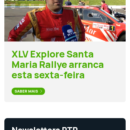
XLV Explore Santa
Maria Rallye arranca
esta sexta-feira
SABER MAIS
Newsletters RTP