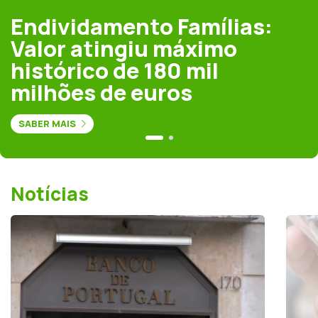
Endividamento Famílias:
Valor atingiu máximo
histórico de 180 mil
milhões de euros
SABER MAIS
Notícias