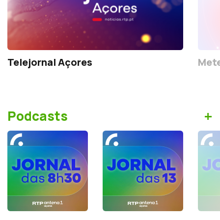
Telejornal Açores
Mete
+
Podcasts