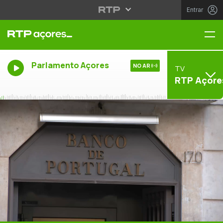
Entrar
Me
Parlamento Açores
NO AR
TV
RTP Açore