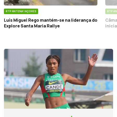
RTP ANTENA 1 AÇORES
RTP AN
Luís Miguel Rego mantém-se na liderança do
Câmar
Explore Santa Maria Rallye
inici