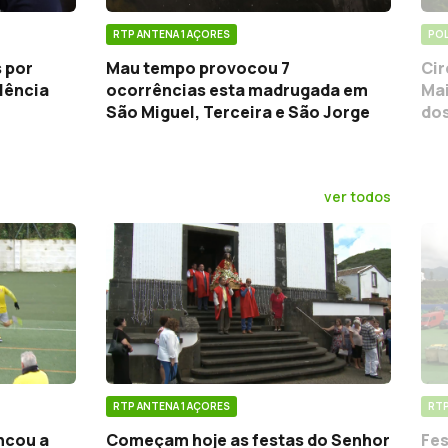
RTP ANTENA 1 AÇORES
POL
 por
Mau tempo provocou 7
Cir
olência
ocorrências esta madrugada em
Mai
São Miguel, Terceira e São Jorge
dos
ver todos
RTP ANTENA 1 AÇORES
RTP
ncou a
Começam hoje as festas do Senhor
Fes