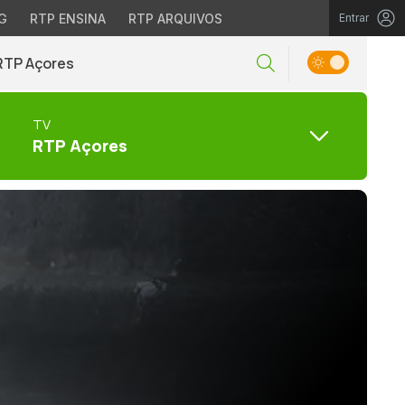
G
RTP ENSINA
RTP ARQUIVOS
Entrar
RTP Açores
TV
RTP Açores