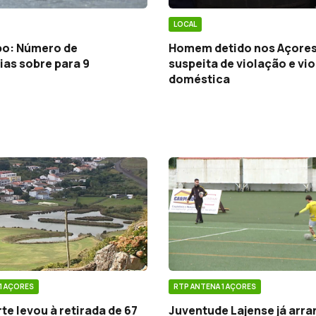
LOCAL
o: Número de
Homem detido nos Açores
ias sobre para 9
suspeita de violação e vi
doméstica
1 AÇORES
RTP ANTENA 1 AÇORES
te levou à retirada de 67
Juventude Lajense já arra