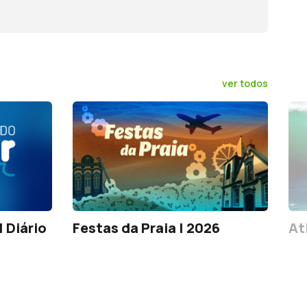
ver todos
 Diário
Festas da Praia | 2026
At