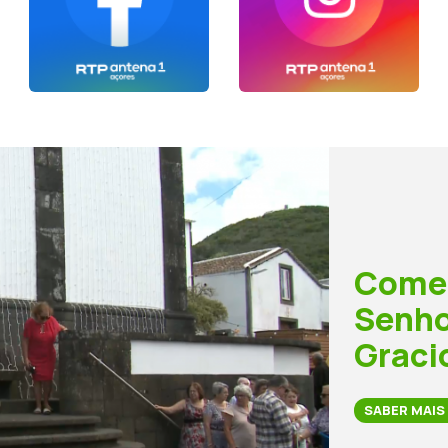
Começ
Senho
Graci
SABER MAIS