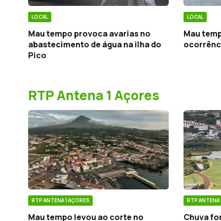
LOCAL
LOCAL
Mau tempo provoca avarias no
Mau temp
abastecimento de água na ilha do
ocorrênc
Pico
RTP Antena 1 Açores
RTP ANTENA 1 AÇORES
RTP ANTENA 
Mau tempo levou ao corte no
Chuva for