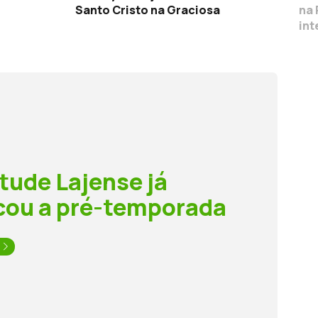
Santo Cristo na Graciosa
na 
int
tude Lajense já
cou a pré-temporada