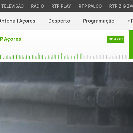
TELEVISÃO
RÁDIO
RTP PLAY
RTP PALCO
RTP ZIG ZA
Antena 1 Açores
Desporto
Programação
+ 
TP Açores
NO AR