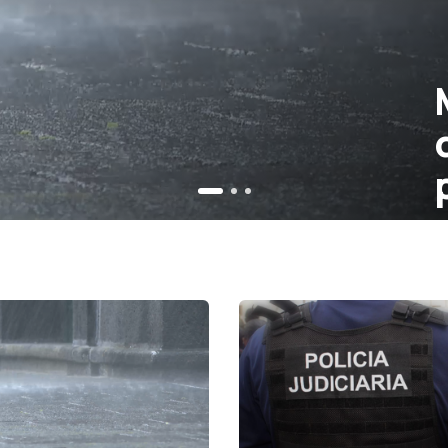
Mau tempo
de ocorrên
para 9