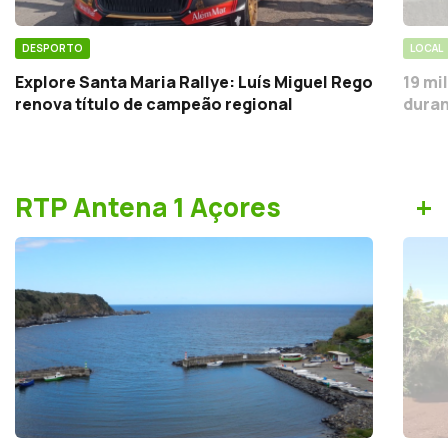
DESPORTO
LOCAL
Explore Santa Maria Rallye: Luís Miguel Rego
19 mi
renova título de campeão regional
duran
+
RTP Antena 1 Açores