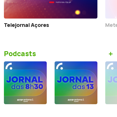
Telejornal Açores
Mete
+
Podcasts