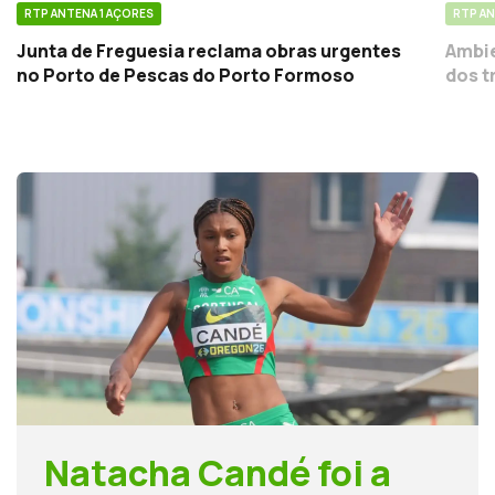
RTP ANTENA 1 AÇORES
RTP AN
Junta de Freguesia reclama obras urgentes
Ambie
no Porto de Pescas do Porto Formoso
dos t
Natacha Candé foi a