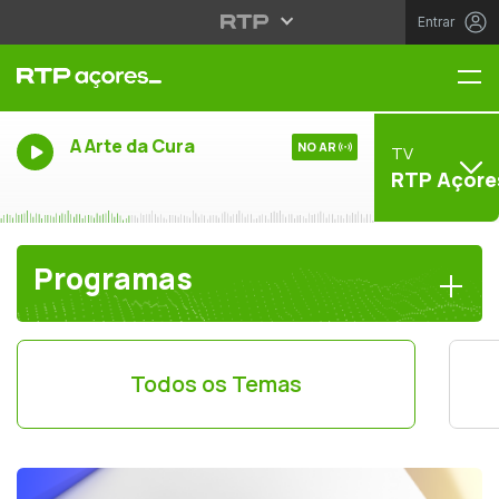
Entrar
Me
A Arte da Cura
NO AR
TV
RTP Açore
Programas
Todos os Temas