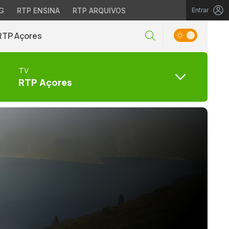
G
RTP ENSINA
RTP ARQUIVOS
Entrar
RTP Açores
TV
RTP Açores