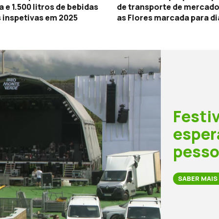
 e 1.500 litros de bebidas
de transporte de mercado
 inspetivas em 2025
as Flores marcada para dia
agosto
Festi
esper
pess
SABER MAIS