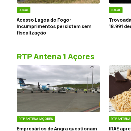
LOCAL
LOCAL
Acesso Lagoa do Fogo:
Trovoada
Incumprimentos persistem sem
18.991 de
fiscalização
RTP Antena 1 Açores
RTP ANTENA 1 AÇORES
RTP ANTENA 
Empresários de Angra questionam
IRAE apr