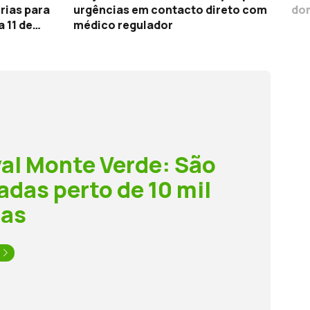
rias para
urgências em contacto direto com
dom
 11 de
médico regulador
val Monte Verde: São
adas perto de 10 mil
oas