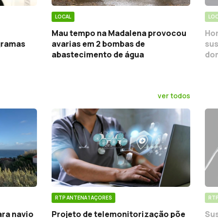
LOCAL
LOC
Mau tempo na Madalena provocou
Hom
gramas
avarias em 2 bombas de
sus
abastecimento de água
do
ver todos
RTP ANTENA 1 AÇORES
RTP
ara navio
Projeto de telemonitorização põe
Sus