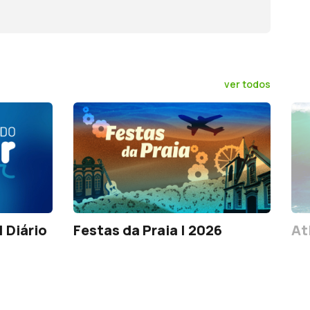
ver todos
 Diário
Festas da Praia | 2026
At