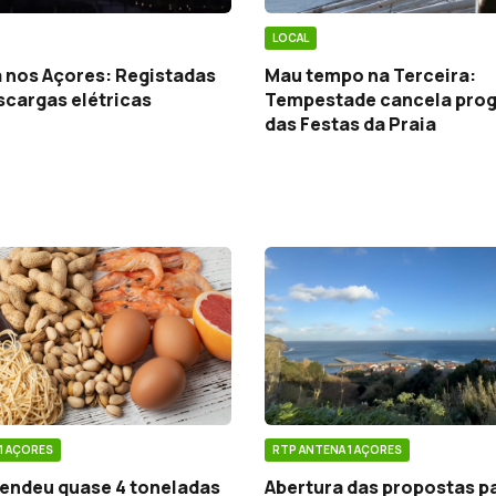
LOCAL
 nos Açores: Registadas
Mau tempo na Terceira:
scargas elétricas
Tempestade cancela pro
das Festas da Praia
1 AÇORES
RTP ANTENA 1 AÇORES
eendeu quase 4 toneladas
Abertura das propostas p