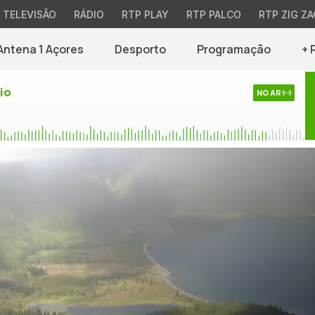
TELEVISÃO
RÁDIO
RTP PLAY
RTP PALCO
RTP ZIG ZA
Antena 1 Açores
Desporto
Programação
+ 
io
NO AR