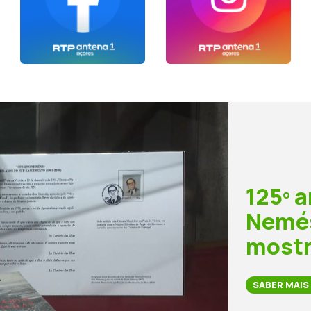
125º a
Nemés
mostr
SABER MAIS