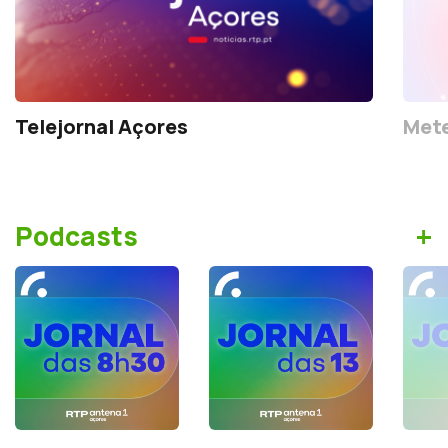
Telejornal Açores
Mete
+
Podcasts