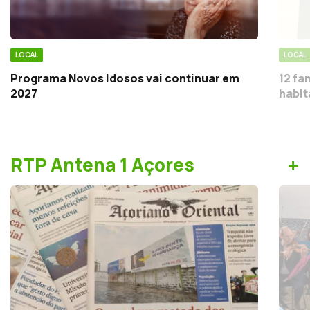
LOCAL
LOCAL
Programa Novos Idosos vai continuar em
12 fa
2027
habit
+
RTP Antena 1 Açores