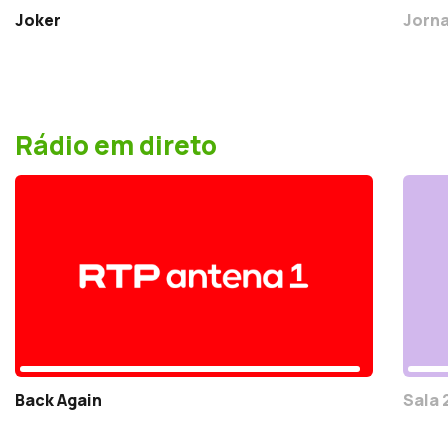
Joker
Jorna
Rádio em direto
Back Again
Sala 