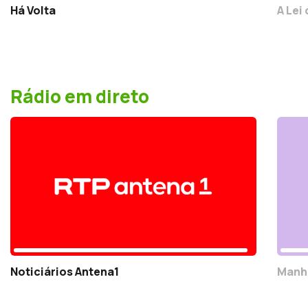
Há Volta
A Lei
Rádio em direto
Noticiários Antena1
Manh