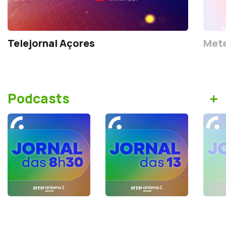
Telejornal Açores
Mete
+
Podcasts