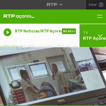
Entrar
Me
RTP Noticias/RTP Açores
NO AR
TV
RTP Açore