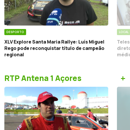
DESPORTO
LOCAL
XLV Explore Santa Maria Rallye: Luís Miguel
Teles
Rego pode reconquistar título de campeão
diret
regional
médic
+
RTP Antena 1 Açores