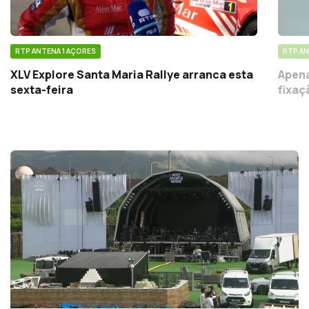
RTP ANTENA 1 AÇORES
RTP AN
XLV Explore Santa Maria Rallye arranca esta
Apena
sexta-feira
fixaç