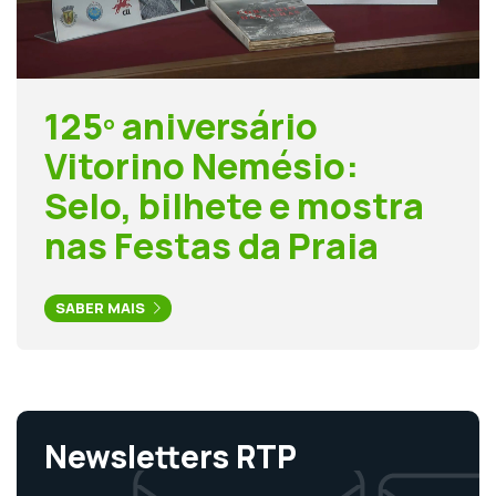
125º aniversário
Vitorino Nemésio:
Selo, bilhete e mostra
nas Festas da Praia
SABER MAIS
Newsletters RTP