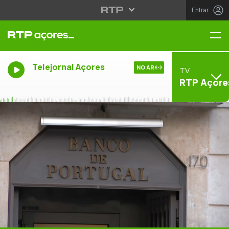
Entrar
Me
Telejornal Açores
NO AR
TV
RTP Açore