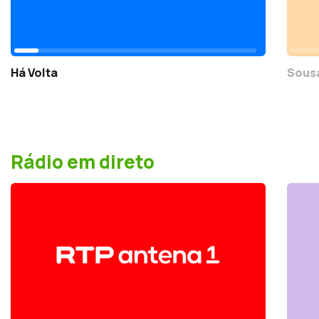
Há Volta
Sousa
Rádio em direto