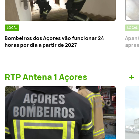
LOCAL
LOCAL
Bombeiros dos Açores vão funcionar 24
Apanh
horas por dia a partir de 2027
apree
+
RTP Antena 1 Açores