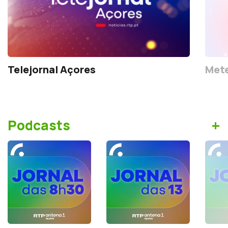
Telejornal Açores
Mete
+
Podcasts