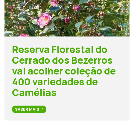
Reserva Florestal do
Cerrado dos Bezerros
vai acolher coleção de
400 variedades de
Camélias
SABER MAIS