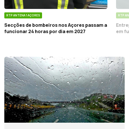
RTP ANTENA 1 AÇORES
RTP AN
Secções de bombeiros nos Açores passam a
Entre
funcionar 24 horas por dia em 2027
em fu