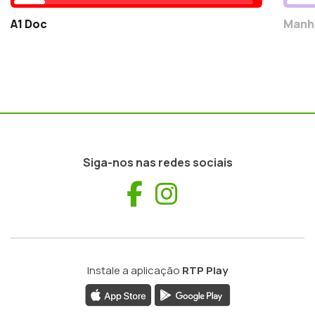
A1 Doc
Manh
Siga-nos nas redes sociais
Facebook
Instagram
Instale a aplicação
RTP Play