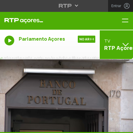
Entrar
Me
Parlamento Açores
NO AR
TV
RTP Açore