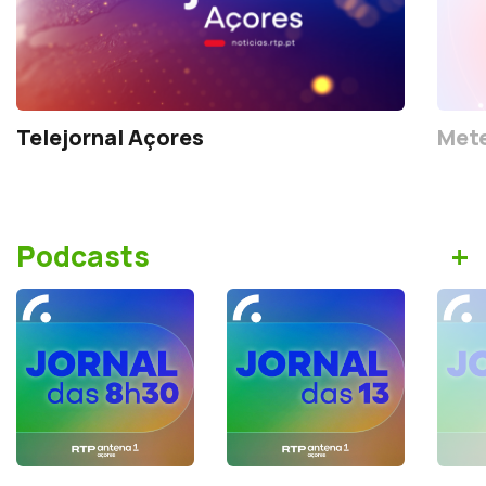
Telejornal Açores
Mete
+
Podcasts