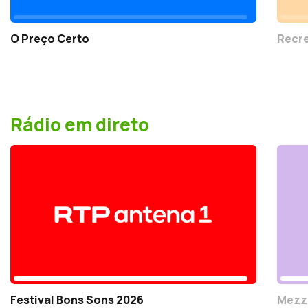
O Preço Certo
Recr
Rádio em direto
Festival Bons Sons 2026
Mezz