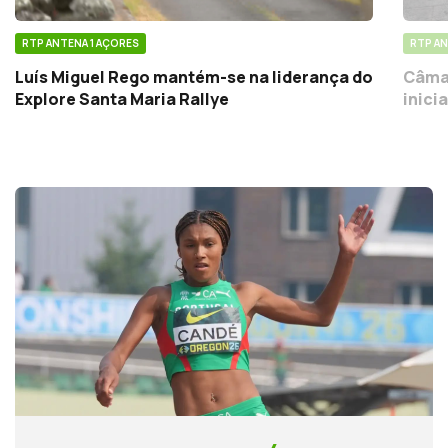
RTP ANTENA 1 AÇORES
RTP AN
Luís Miguel Rego mantém-se na liderança do
Câmar
Explore Santa Maria Rallye
inici