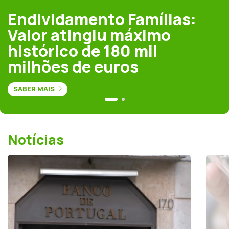
Endividamento Famílias:
Valor atingiu máximo
histórico de 180 mil
milhões de euros
SABER MAIS
Notícias