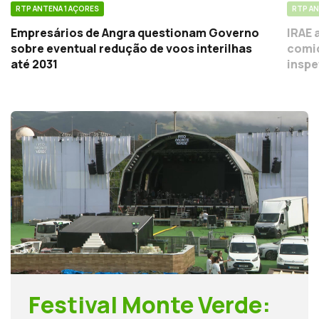
RTP ANTENA 1 AÇORES
RTP AN
Empresários de Angra questionam Governo
IRAE 
sobre eventual redução de voos interilhas
comid
até 2031
inspe
Festival Monte Verde: