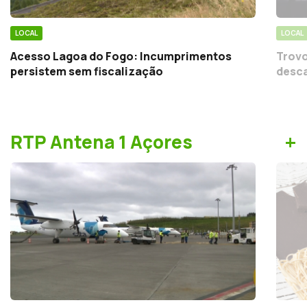
LOCAL
LOCAL
Acesso Lagoa do Fogo: Incumprimentos
Trovo
persistem sem fiscalização
desca
+
RTP Antena 1 Açores