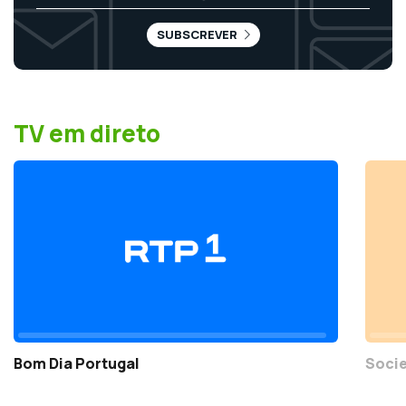
SUBSCREVER
TV em direto
Bom Dia Portugal
Socie