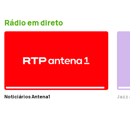
Rádio em direto
Noticiários Antena1
Jazz 