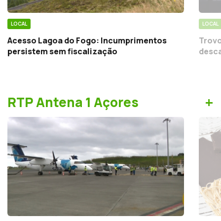
LOCAL
LOCAL
Acesso Lagoa do Fogo: Incumprimentos
Trovo
persistem sem fiscalização
desca
+
RTP Antena 1 Açores