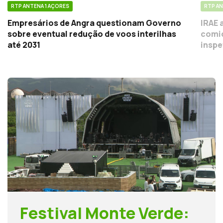
RTP ANTENA 1 AÇORES
RTP AN
Empresários de Angra questionam Governo
IRAE 
sobre eventual redução de voos interilhas
comid
até 2031
inspe
Festival Monte Verde: