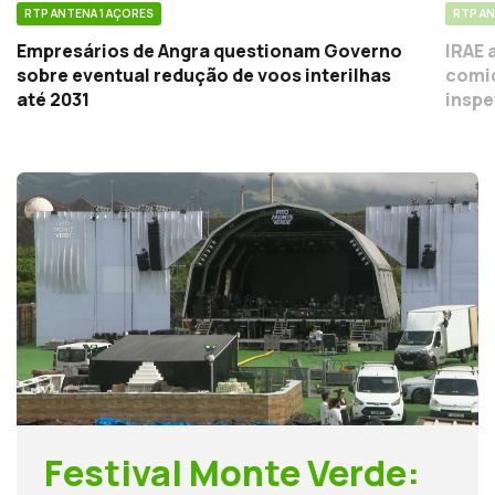
RTP ANTENA 1 AÇORES
RTP AN
Empresários de Angra questionam Governo
IRAE 
sobre eventual redução de voos interilhas
comid
até 2031
inspe
Festival Monte Verde: