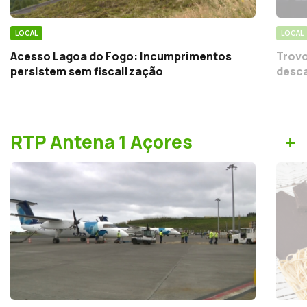
LOCAL
LOCAL
Acesso Lagoa do Fogo: Incumprimentos
Trovo
persistem sem fiscalização
desca
+
RTP Antena 1 Açores