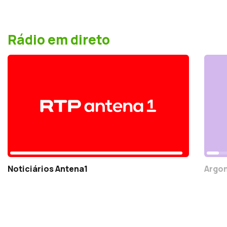
Rádio em direto
Noticiários Antena1
Argo