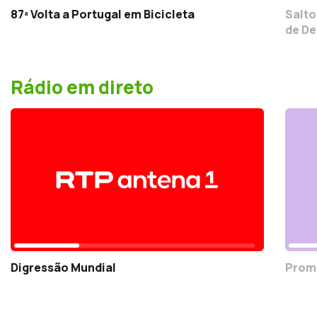
87ª Volta a Portugal em Bicicleta
Salto
de De
Rádio em direto
Digressão Mundial
Prom