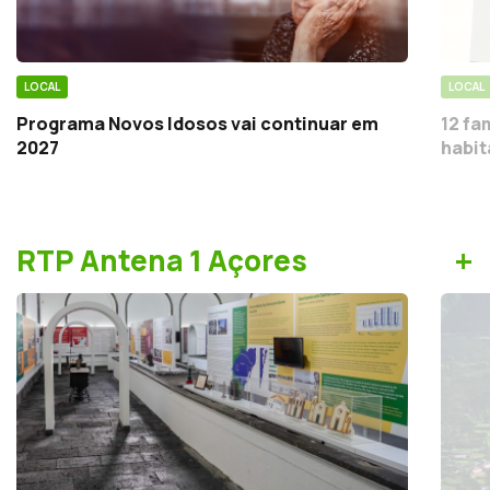
LOCAL
LOCAL
Programa Novos Idosos vai continuar em
12 fa
2027
habit
+
RTP Antena 1 Açores