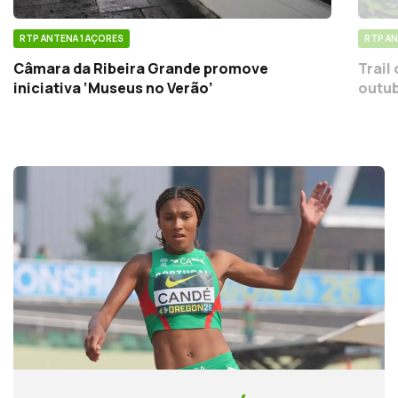
RTP ANTENA 1 AÇORES
RTP AN
Câmara da Ribeira Grande promove
Trail
iniciativa ‘Museus no Verão’
outub