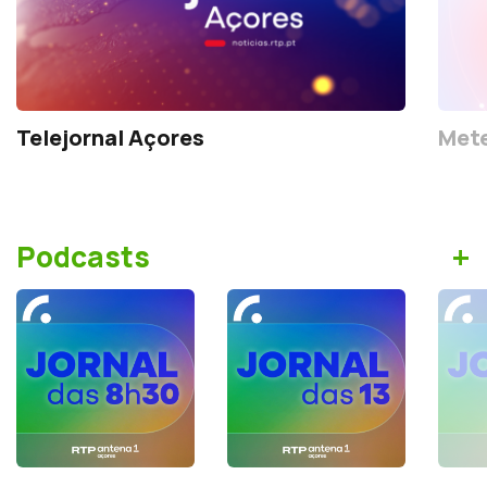
Telejornal Açores
Mete
+
Podcasts