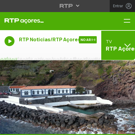
Entrar
Me
RTP Noticias/RTP Açores
NO AR
TV
RTP Açore