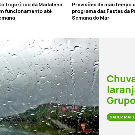
o frigorífico da Madalena
Previsões de mau tempo 
em funcionamento até
programa das Festas da Praia e da
semana
Semana do Mar
Chuva
laranj
Grupo
SABER MAIS