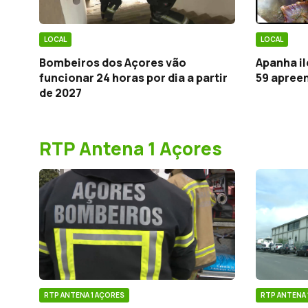
LOCAL
LOCAL
Bombeiros dos Açores vão
Apanha il
funcionar 24 horas por dia a partir
59 apree
de 2027
RTP Antena 1 Açores
RTP ANTENA 1 AÇORES
RTP ANTENA 