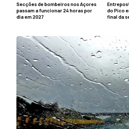
Secções de bombeiros nos Açores
Entrepost
passam a funcionar 24 horas por
do Pico 
dia em 2027
final da 