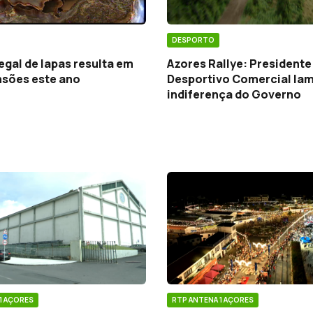
DESPORTO
egal de lapas resulta em
Azores Rallye: President
nsões este ano
Desportivo Comercial la
indiferença do Governo
1 AÇORES
RTP ANTENA 1 AÇORES