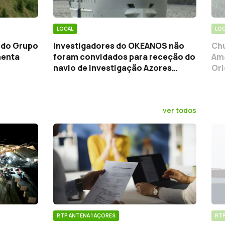
LOCAL
LOC
e do Grupo
Investigadores do OKEANOS não
Chu
menta
foram convidados para receção do
Ama
navio de investigação Azores
Ori
Ocean
ver todos
RTP ANTENA 1 AÇORES
RTP