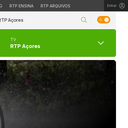
G
RTP ENSINA
RTP ARQUIVOS
Entrar
RTP Açores
TV
RTP Açores