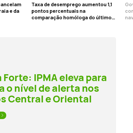
cancelam
Taxa de desemprego aumentou 1,1
Go
pontos percentuais na
con
comparação homóloga do último
nav
trimestre
Co
 Forte: IPMA eleva para
a o nível de alerta nos
s Central e Oriental