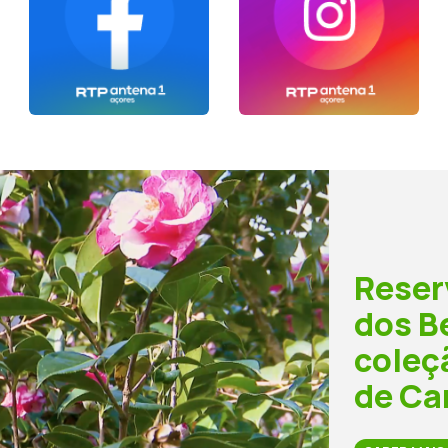
Reser
dos B
coleç
de Ca