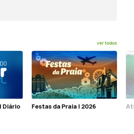
ver todos
 Diário
Festas da Praia | 2026
At