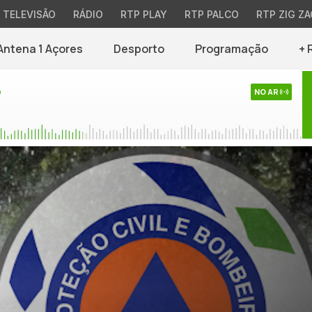
TELEVISÃO
RÁDIO
RTP PLAY
RTP PALCO
RTP ZIG ZA
Antena 1 Açores
Desporto
Programação
+ 
o
NO AR