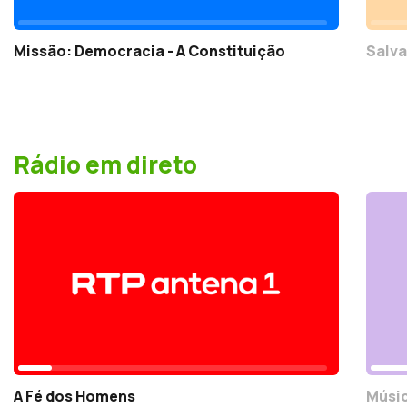
Missão: Democracia - A Constituição
Salva
Rádio em direto
A Fé dos Homens
Músic