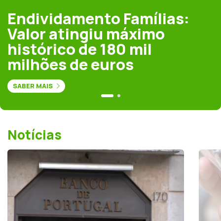
Endividamento Famílias:
Valor atingiu máximo
histórico de 180 mil
milhões de euros
SABER MAIS
Notícias