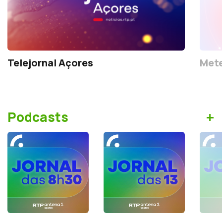
Telejornal Açores
Mete
+
Podcasts