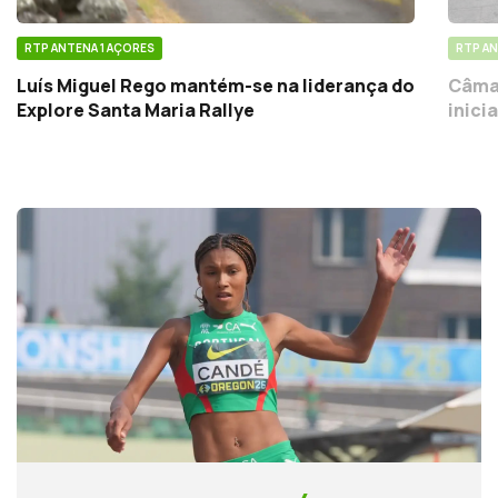
RTP ANTENA 1 AÇORES
RTP AN
Luís Miguel Rego mantém-se na liderança do
Câmar
Explore Santa Maria Rallye
inici