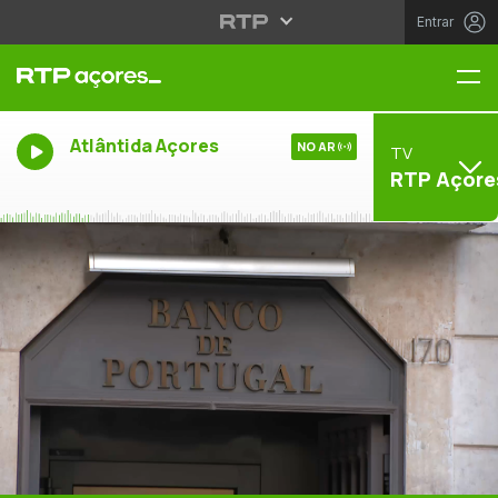
Entrar
Me
Atlântida Açores
NO AR
TV
RTP Açore