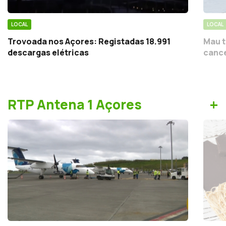
LOCAL
LOCAL
Trovoada nos Açores: Registadas 18.991
Mau t
descargas elétricas
cance
+
RTP Antena 1 Açores