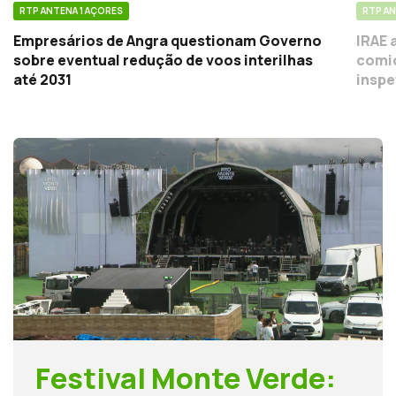
RTP ANTENA 1 AÇORES
RTP AN
Empresários de Angra questionam Governo
IRAE 
sobre eventual redução de voos interilhas
comid
até 2031
inspe
Festival Monte Verde: