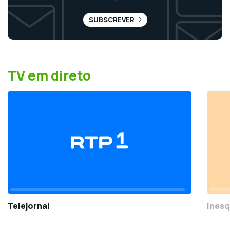
SUBSCREVER
TV em direto
Telejornal
Inesq